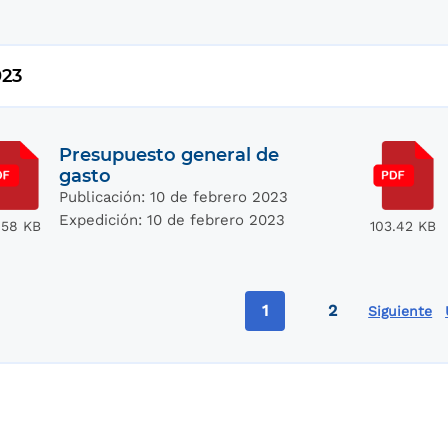
023
Presupuesto general de
gasto
Publicación:
10 de febrero 2023
Expedición:
10 de febrero 2023
.58 KB
103.42 KB
Paginac
1
2
Siguiente
Página actual
Page