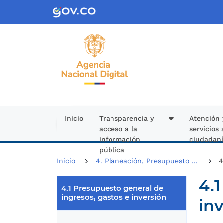
Pasar al contenido principal
Inicio
Transparencia y
Atención 
acceso a la
servicios 
información
ciudadan
pública
Inicio
4. Planeación, Presupuesto ...
4.
4.1 Presupuesto general de
ingresos, gastos e inversión
in