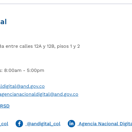
al
a entre calles 12A y 12B, pisos 1 y 2
es: 8:00am - 5:00pm
ldigital@and.gov.co
agencianacionaldigital@and.gov.co
QRSD
_col
@andigital_col
Agencia Nacional Digita