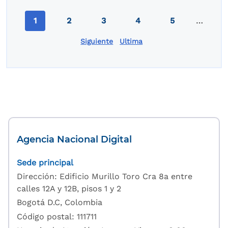
Paginación
1
2
3
4
5
…
Página actual
Page
Page
Page
Page
Siguiente
Ultima
Última página
Agencia Nacional Digital
Sede principal
Dirección: Edificio Murillo Toro Cra 8a entre
calles 12A y 12B, pisos 1 y 2
Bogotá D.C, Colombia
Código postal: 111711