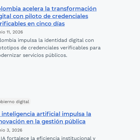
lombia acelera la transformación
gital con piloto de credenciales
rificables en cinco días
io 11,
2026
lombia impulsa la identidad digital con
ototipos de credenciales verificables para
dernizar servicios públicos.
bierno digital
 inteligencia artificial impulsa la
novación en la gestión pública
nio 3,
2026
IA fortalece la eficiencia institucional y