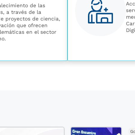
Acc
alecimiento de las
ser
s, a través de la
med
e proyectos de ciencia,
Car
vación que ofrecen
Digi
lemáticas en el sector
no.
Go