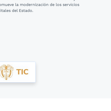
omueve la modernización de los servicios
gitales del Estado.
 de Mintic