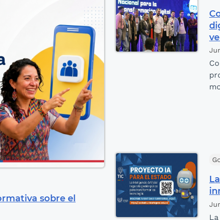
Co
di
ve
Jun
Co
pr
mo
Go
La
in
ormativa sobre el
Ju
La 