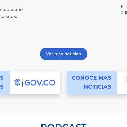
pr
o ciudadano
di
ociados.
Ver más noticias
oticias de gov.co
conoce las noticias
S
CONOCE MÁS
S
NOTICIAS