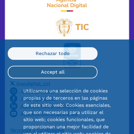
Rechazar todo
Accept all
@andigital_col
Utilizamos una selección de cookies
@andigital_col
propias y de terceros en las páginas
@andigital_col
de este sitio web: Cookies esenciales,
Agencia Nacional Digital
que son necesarias para utilizar el
Agencia Nacional Digital
sitio web; cookies funcionales, que
proporcionan una mejor facilidad de
Términos y condiciones
uso al utilizar el sitio web; cookies de