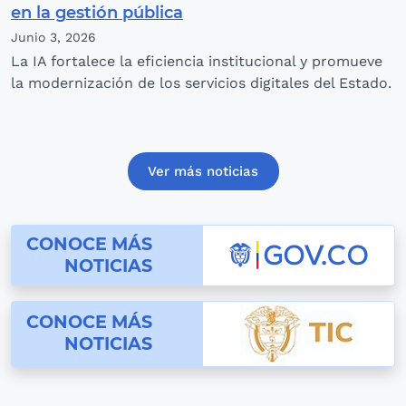
en la gestión pública
Junio 3,
2026
La IA fortalece la eficiencia institucional y promueve
la modernización de los servicios digitales del Estado.
Ver más noticias
conoce las noticias de gov.co
CONOCE MÁS
NOTICIAS
conoce las noticias de Mintic
CONOCE MÁS
NOTICIAS