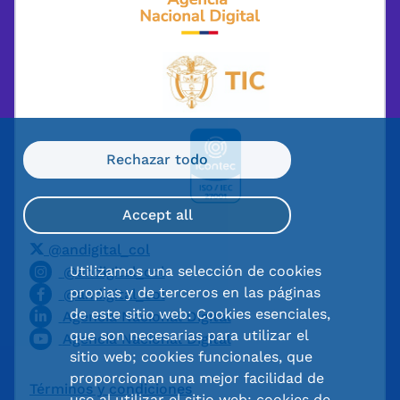
Rechazar todo
Accept all
@andigital_col
Utilizamos una selección de cookies
@andigital_col
propias y de terceros en las páginas
@andigital_col
de este sitio web: Cookies esenciales,
Agencia Nacional Digital
que son necesarias para utilizar el
Agencia Nacional Digital
sitio web; cookies funcionales, que
proporcionan una mejor facilidad de
Términos y condiciones
uso al utilizar el sitio web; cookies de