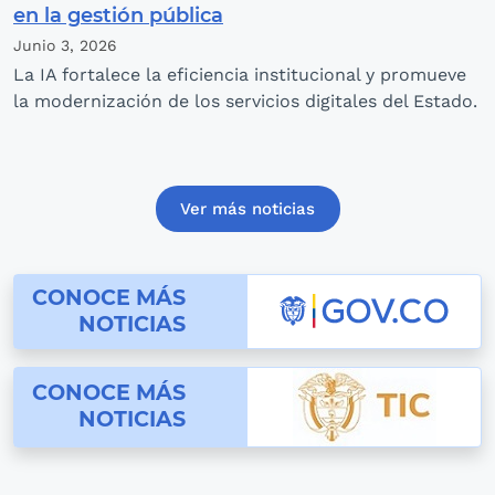
en la gestión pública
Junio 3,
2026
La IA fortalece la eficiencia institucional y promueve
la modernización de los servicios digitales del Estado.
Ver más noticias
conoce las noticias de gov.co
CONOCE MÁS
NOTICIAS
conoce las noticias de Mintic
CONOCE MÁS
NOTICIAS